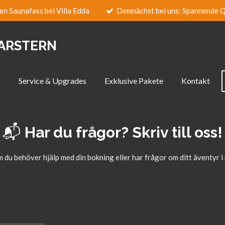
en Saunafass bei Villa Edda
Demnächst bei uns: Spannende Q
LARSTERN
r
Service & Upgrades
Exklusive Pakete
Kontakt
📬
Har du frågor? Skriv till oss!
 du behöver hjälp med din bokning eller har frågor om ditt äventyr i 