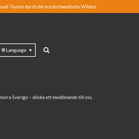
uad-Touren durch die nordschwedische Wildnis
🌐 Language
norra Sverige – skicka ett meddelande till oss.