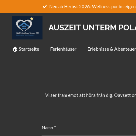
Neu ab Herbst 2026: Wellness pur im eigen
Zum
Hauptinhalt
springen
AUSZEIT UNTERM PO
🏠 Startseite
Ferienhäuser
Erlebnisse & Abenteue
Vi ser fram emot att höra från dig. Oavsett om
Namn *