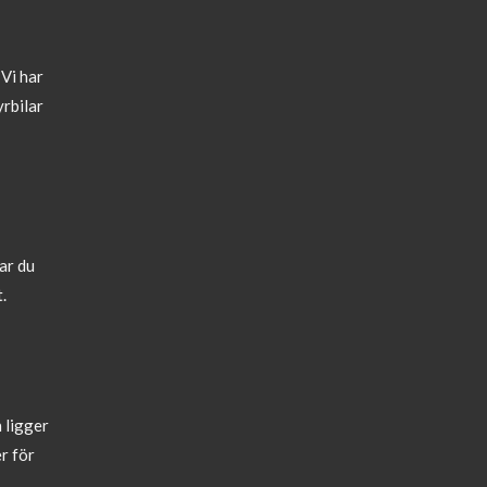
 Vi har
yrbilar
tar du
t.
 ligger
r för