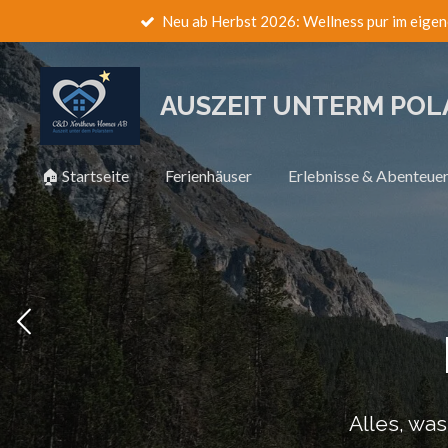
Neu ab Herbst 2026: Wellness pur im eigen
Zum
Hauptinhalt
springen
AUSZEIT UNTERM PO
🏠 Startseite
Ferienhäuser
Erlebnisse & Abenteue
Alles, wa