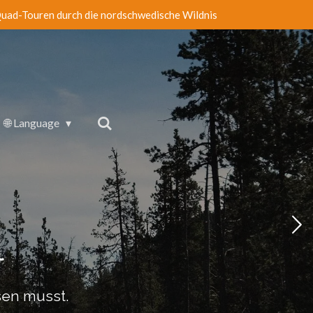
uad-Touren durch die nordschwedische Wildnis
🌐 Language
l
sen musst.