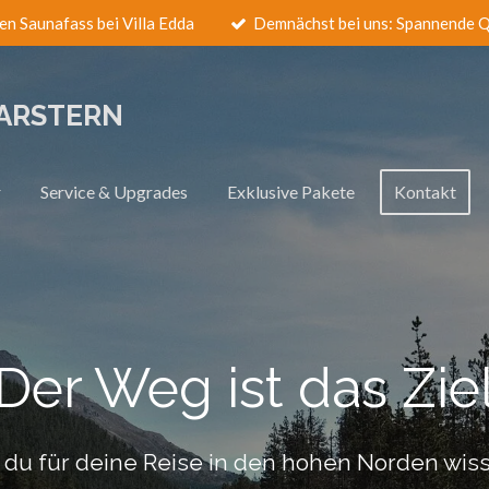
en Saunafass bei Villa Edda
Demnächst bei uns: Spannende Q
LARSTERN
r
Service & Upgrades
Exklusive Pakete
Kontakt
Der Weg ist das Zie
s du für deine Reise in den hohen Norden wis