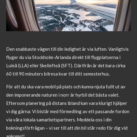
Den snabbaste vägen till din ledighet är via luften. Vanligtvis
flyger du via Stockholm-Arlanda direkt till flygplatserna i
Luleå (LLA) eller Skellefteå (SFT). Därifrån är det bara cirka
60 till 90 minuters bilresa kvar till ditt semesterhus.
För att du ska vara mobil på plats och kunna njuta fullt ut av
den imponerande naturen i norr är hyrbil det bästa valet.
Eftersom planering på distans ibland kan vara klurigt hjälper
vi dig gärna: Vi bistår med förmedling av ett passande fordon
via våra lokala samarbetspartners. Meddela oss i din
bokningsförfrågan – vi ser till att din bil står redo för dig vid
ankomst!