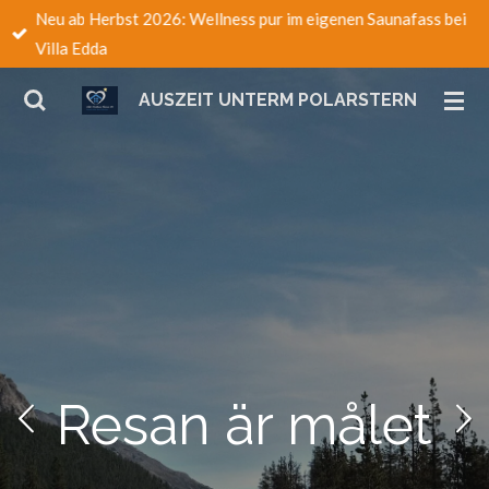
Neu ab Herbst 2026: Wellness pur im eigenen Saunafass bei
Zum
Villa Edda
Hauptinhalt
springen
AUSZEIT UNTERM POLARSTERN
Resan är målet