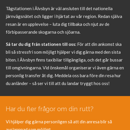
Tågstationen i Älvsbyn är väl ansluten till det nationella
järnvägsnätet och ligger i hjärtat av vår region. Redan själva
resan är en upplevelse – luta dig tillbaka och njut av de
förbipasserande skogarna och sjöarna.
Så tar du dig från stationen till oss:
För att din ankomst ska
bli så stressfri som möjligt hjälper vi dig gärna med den sista
biten. I Älvsbyn finns taxibilar tillgängliga, och det går bussar
till omgivningarna. Vid önskemål organiserar vi även gärna en
personlig transfer åt dig. Meddela oss bara före din resa hur
du anländer – så ser vi till att du landar tryggt hos oss!
Har du fler frågor om din rutt?
Vi hjälper dig gärna personligen så att din anresa blir så
avslappnad som möjligt.