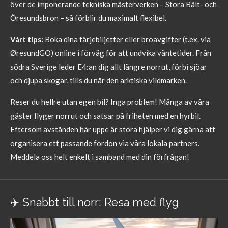
över de imponerande tekniska mästerverken – Stora Bält- och
Öresundsbron – så förblir du maximalt flexibel.
Vårt tips:
Boka dina färjebiljetter eller broavgifter (t.ex. via
ØresundGO) online i förväg för att undvika väntetider. Från
södra Sverige leder E4:an dig allt längre norrut, förbi sjöar
och djupa skogar, tills du når den arktiska vildmarken.
Reser du hellre utan egen bil? Inga problem! Många av våra
gäster flyger norrut och satsar på friheten med en hyrbil.
Eftersom avstånden här uppe är stora hjälper vi dig gärna att
organisera ett passande fordon via våra lokala partners.
Meddela oss helt enkelt i samband med din förfrågan!
✈️ Snabbt till norr: Resa med flyg